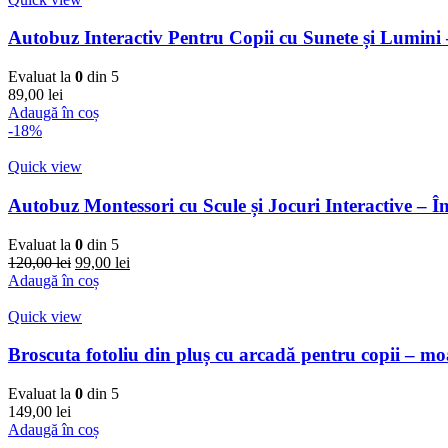
Autobuz Interactiv Pentru Copii cu Sunete și Lumini 
Evaluat la
0
din 5
89,00
lei
Adaugă în coș
-18%
Quick view
Autobuz Montessori cu Scule și Jocuri Interactive – În
Evaluat la
0
din 5
Prețul
Prețul
120,00
lei
99,00
lei
inițial
curent
Adaugă în coș
a
este:
fost:
99,00 lei.
Quick view
120,00 lei.
Broscuta fotoliu din pluș cu arcadă pentru copii – mo
Evaluat la
0
din 5
149,00
lei
Adaugă în coș