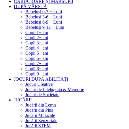
CĂRUCIOARE ȘI MARSUPII
DUPĂ VÂRSTĂ
Bebeluși 0-3 + Luni
Bebeluși 3-6 + Luni
Bebeluși 6-9 + Luni
Bebeluși 9-12 + Luni
Copii 1+ ani
Copii 2+ ani
Copii 3+ ani
Copii 4+ ani
Copii 5+ ani
Copii 6+ ani
Copii 7+ ani
Copii 8+ ani
Copii 9+ ani
JOCURI DUPĂ ABILITĂȚi
Jocuri Creative
Jocuri de Inteligență & Memorie
Jocuri de Societate
JUCĂRII
Jucării din Lemn
Jucării din Pluș
Jucării Muzicale
Jucării Senzoriale
Jucării STEM