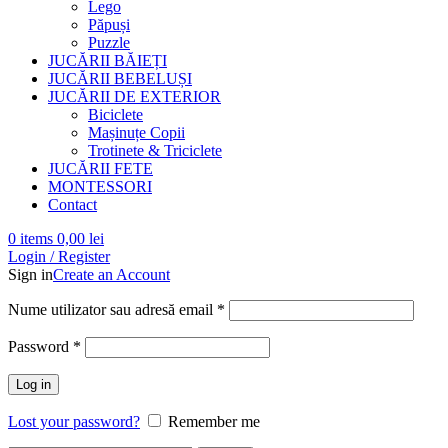
Lego
Păpuși
Puzzle
JUCĂRII BĂIEȚI
JUCĂRII BEBELUȘI
JUCĂRII DE EXTERIOR
Biciclete
Mașinuțe Copii
Trotinete & Triciclete
JUCĂRII FETE
MONTESSORI
Contact
0
items
0,00
lei
Login / Register
Sign in
Create an Account
Obligatoriu
Nume utilizator sau adresă email
*
Obligatoriu
Password
*
Log in
Lost your password?
Remember me