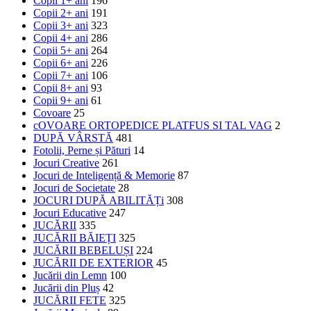
Copii 1+ ani
196
Copii 2+ ani
191
Copii 3+ ani
323
Copii 4+ ani
286
Copii 5+ ani
264
Copii 6+ ani
226
Copii 7+ ani
106
Copii 8+ ani
93
Copii 9+ ani
61
Covoare
25
cOVOARE ORTOPEDICE PLATFUS SI TAL VAG
2
DUPĂ VÂRSTĂ
481
Fotolii, Perne și Pături
14
Jocuri Creative
261
Jocuri de Inteligență & Memorie
87
Jocuri de Societate
28
JOCURI DUPĂ ABILITĂȚi
308
Jocuri Educative
247
JUCĂRII
335
JUCĂRII BĂIEȚI
325
JUCĂRII BEBELUȘI
224
JUCĂRII DE EXTERIOR
45
Jucării din Lemn
100
Jucării din Pluș
42
JUCĂRII FETE
325