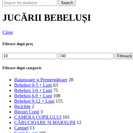
Search
JUCĂRII BEBELUȘI
Close
Filtrare după preț
Preț
Preț
Filtrează
minim
maxim
Filtrare după categorie
Balansoare și Premergătoare
28
Bebeluși 0-3 + Luni
63
Bebeluși 3-6 + Luni
75
Bebeluși 6-9 + Luni
108
Bebeluși 9-12 + Luni
155
Biciclete
2
Birouri Copii
3
CAMERA COPILULUI
101
CĂRUCIOARE ȘI MARSUPII
12
Carusel
13