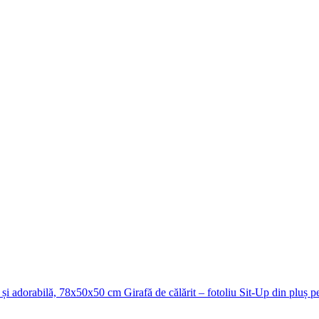
Girafă de călărit – fotoliu Sit-Up din pluș 