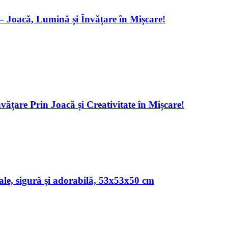
– Joacă, Lumină și Învățare în Mișcare!
vățare Prin Joacă și Creativitate în Mișcare!
ale, sigură și adorabilă, 53x53x50 cm