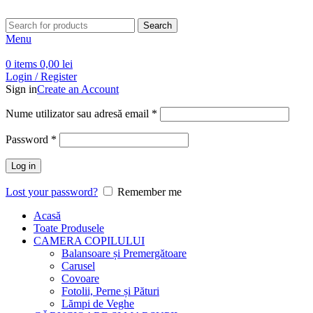
Search
Menu
0
items
0,00
lei
Login / Register
Sign in
Create an Account
Obligatoriu
Nume utilizator sau adresă email
*
Obligatoriu
Password
*
Log in
Lost your password?
Remember me
Acasă
Toate Produsele
CAMERA COPILULUI
Balansoare și Premergătoare
Carusel
Covoare
Fotolii, Perne și Pături
Lămpi de Veghe