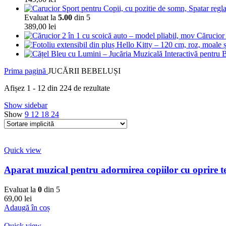
Evaluat la
5.00
din 5
389,00
lei
Cărucior 
Prima pagină
JUCĂRII BEBELUȘI
Afișez 1 - 12 din 224 de rezultate
Show sidebar
Show
9
12
18
24
Quick view
Aparat muzical pentru adormirea copiilor cu oprire t
Evaluat la
0
din 5
69,00
lei
Adaugă în coș
Quick view