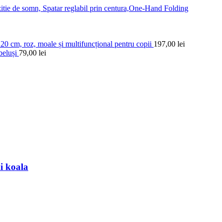
zitie de somn, Spatar reglabil prin centura,One-Hand Folding
120 cm, roz, moale și multifuncțional pentru copii
197,00
lei
beluși
79,00
lei
ei.
i koala