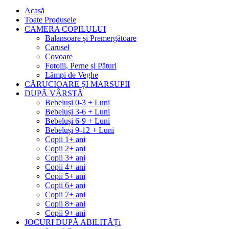
Acasă
Toate Produsele
CAMERA COPILULUI
Balansoare și Premergătoare
Carusel
Covoare
Fotolii, Perne și Pături
Lămpi de Veghe
CĂRUCIOARE ȘI MARSUPII
DUPĂ VÂRSTĂ
Bebeluși 0-3 + Luni
Bebeluși 3-6 + Luni
Bebeluși 6-9 + Luni
Bebeluși 9-12 + Luni
Copii 1+ ani
Copii 2+ ani
Copii 3+ ani
Copii 4+ ani
Copii 5+ ani
Copii 6+ ani
Copii 7+ ani
Copii 8+ ani
Copii 9+ ani
JOCURI DUPĂ ABILITĂȚi