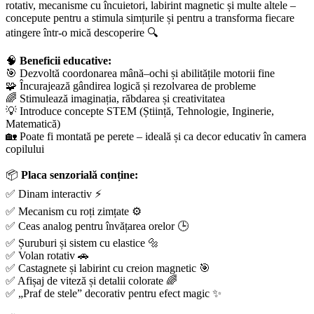
rotativ, mecanisme cu încuietori, labirint magnetic și multe altele –
concepute pentru a stimula simțurile și pentru a transforma fiecare
atingere într-o mică descoperire 🔍
🧠
Beneficii educative:
🎯 Dezvoltă coordonarea mână–ochi și abilitățile motorii fine
🧩 Încurajează gândirea logică și rezolvarea de probleme
🌈 Stimulează imaginația, răbdarea și creativitatea
💡 Introduce concepte STEM (Știință, Tehnologie, Inginerie,
Matematică)
🏡 Poate fi montată pe perete – ideală și ca decor educativ în camera
copilului
📦
Placa senzorială conține:
✅ Dinam interactiv ⚡
✅ Mecanism cu roți zimțate ⚙️
✅ Ceas analog pentru învățarea orelor 🕒
✅ Șuruburi și sistem cu elastice 🔩
✅ Volan rotativ 🚗
✅ Castagnete și labirint cu creion magnetic 🎯
✅ Afișaj de viteză și detalii colorate 🌈
✅ „Praf de stele” decorativ pentru efect magic ✨