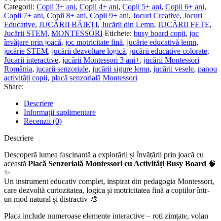
Montessori
Categorii:
Copii 3+ ani
,
Copii 4+ ani
,
Copii 5+ ani
,
Copii 6+ ani
,
cu
Copii 7+ ani
,
Copii 8+ ani
,
Copii 9+ ani
,
Jocuri Creative
,
Jocuri
Activități
Educative
,
JUCĂRII BĂIEȚI
,
Jucării din Lemn
,
JUCĂRII FETE
,
Busy
Jucării STEM
,
MONTESSORI
Etichete:
busy board copii
,
joc
Board
învățare prin joacă
,
joc motricitate fină
,
jucărie educativă lemn
,
–
jucărie STEM
,
jucării dezvoltare logică
,
jucării educative colorate
,
Joc
Jucarii interactive
,
jucării Montessori 3 ani+
,
jucării Montessori
Educativ
România
,
jucarii senzoriale
,
jucării sigure lemn
,
jucării vesele
,
panou
STEM
activități copii
,
placă senzorială Montessori
din
Share:
Lemn
pentru
Descriere
Copii
Informații suplimentare
3+
Recenzii (0)
ani
Descriere
Descoperă lumea fascinantă a explorării și învățării prin joacă cu
această
Placă Senzorială Montessori cu Activități Busy Board
🧠
✨
Un instrument educativ complet, inspirat din pedagogia Montessori,
care dezvoltă curiozitatea, logica și motricitatea fină a copiilor într-
un mod natural și distractiv 🎨
Placa include numeroase elemente interactive – roți zimțate, volan