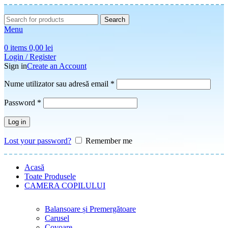
Search
Menu
0
items
0,00
lei
Login / Register
Sign in
Create an Account
Obligatoriu
Nume utilizator sau adresă email
*
Obligatoriu
Password
*
Log in
Lost your password?
Remember me
Acasă
Toate Produsele
CAMERA COPILULUI
Balansoare și Premergătoare
Carusel
Covoare