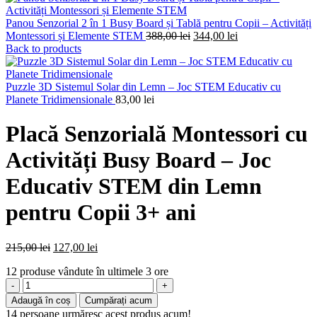
Panou Senzorial 2 în 1 Busy Board și Tablă pentru Copii – Activități
Prețul
Prețul
Montessori și Elemente STEM
388,00
lei
344,00
lei
inițial
curent
Back to products
a
este:
fost:
344,00 lei.
388,00 lei.
Puzzle 3D Sistemul Solar din Lemn – Joc STEM Educativ cu
Planete Tridimensionale
83,00
lei
Placă Senzorială Montessori cu
Activități Busy Board – Joc
Educativ STEM din Lemn
pentru Copii 3+ ani
Prețul
Prețul
215,00
lei
127,00
lei
inițial
curent
12
produse vândute în ultimele 3 ore
a
este:
Cantitate
fost:
127,00 lei.
Placă
215,00 lei.
Adaugă în coș
Cumpărați acum
Senzorială
14
persoane urmăresc acest produs acum!