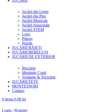
JUCĂRII
Jucării din Lemn
Jucării din Pluș
Jucării Muzicale
Jucării Senzoriale
Jucării STEM
Lego
Păpuși
Puzzle
JUCĂRII BĂIEȚI
JUCĂRII BEBELUȘI
JUCĂRII DE EXTERIOR
Biciclete
Mașinuțe Copii
Trotinete & Triciclete
JUCĂRII FETE
MONTESSORI
Contact
0
items
0,00
lei
Login / Register