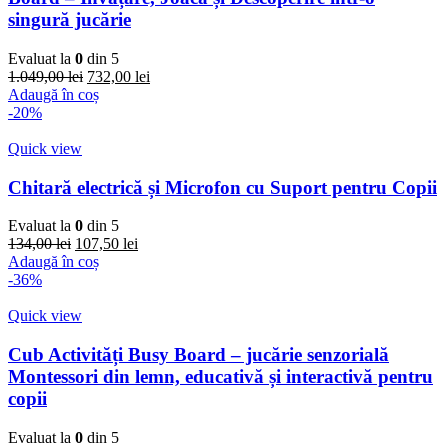
singură jucărie
Evaluat la
0
din 5
Prețul
Prețul
1.049,00
lei
732,00
lei
inițial
curent
Adaugă în coș
a
este:
-20%
fost:
732,00 lei.
1.049,00 lei.
Quick view
Chitară electrică și Microfon cu Suport pentru Copii
Evaluat la
0
din 5
Prețul
Prețul
134,00
lei
107,50
lei
inițial
curent
Adaugă în coș
a
este:
-36%
fost:
107,50 lei.
134,00 lei.
Quick view
Cub Activități Busy Board – jucărie senzorială
Montessori din lemn, educativă și interactivă pentru
copii
Evaluat la
0
din 5