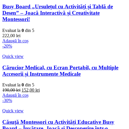
Busy Board „Ursulețul cu Activități și Tablă de
Desen” – Joacă Interactivă și Creativitate
Montessori!
Evaluat la
0
din 5
222,00
lei
Adaugă în coș
-20%
Quick view
Cărucior Medical, cu Ecran Portabil, cu Multiple
Accesorii și Instrumente Medicale
Evaluat la
0
din 5
Prețul
Prețul
190,00
lei
152,00
lei
inițial
curent
Adaugă în coș
a
este:
-30%
fost:
152,00 lei.
190,00 lei.
Quick view
Căsuță Montessori cu Activități Educative Busy
Board – Învățare, Joacă și Descoperire într-o