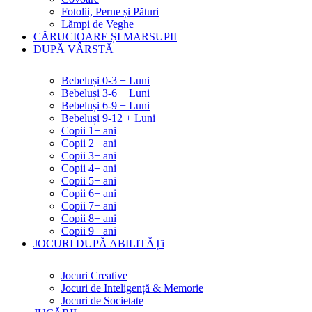
Fotolii, Perne și Pături
Lămpi de Veghe
CĂRUCIOARE ȘI MARSUPII
DUPĂ VÂRSTĂ
Bebeluși 0-3 + Luni
Bebeluși 3-6 + Luni
Bebeluși 6-9 + Luni
Bebeluși 9-12 + Luni
Copii 1+ ani
Copii 2+ ani
Copii 3+ ani
Copii 4+ ani
Copii 5+ ani
Copii 6+ ani
Copii 7+ ani
Copii 8+ ani
Copii 9+ ani
JOCURI DUPĂ ABILITĂȚi
Jocuri Creative
Jocuri de Inteligență & Memorie
Jocuri de Societate