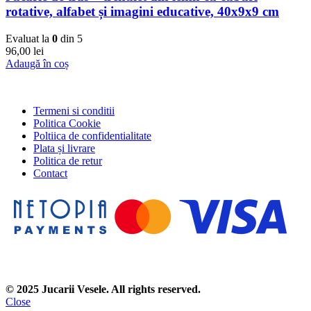
rotative, alfabet și imagini educative, 40x9x9 cm
Evaluat la
0
din 5
96,00
lei
Adaugă în coș
Termeni si conditii
Politica Cookie
Poltiica de confidentialitate
Plata și livrare
Politica de retur
Contact
© 2025 Jucarii Vesele. All rights reserved.
Close