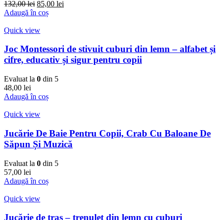
Prețul
Prețul
132,00
lei
85,00
lei
inițial
curent
Adaugă în coș
a
este:
fost:
85,00 lei.
Quick view
132,00 lei.
Joc Montessori de stivuit cuburi din lemn – alfabet și
cifre, educativ și sigur pentru copii
Evaluat la
0
din 5
48,00
lei
Adaugă în coș
Quick view
Jucărie De Baie Pentru Copii, Crab Cu Baloane De
Săpun Și Muzică
Evaluat la
0
din 5
57,00
lei
Adaugă în coș
Quick view
Jucărie de tras – trenulet din lemn cu cuburi