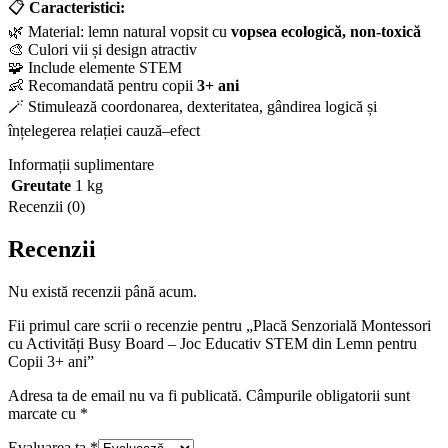
📋
Caracteristici:
🌿 Material: lemn natural vopsit cu
vopsea ecologică, non-toxică
🎨 Culori vii și design atractiv
🧩 Include elemente STEM
👶 Recomandată pentru copii
3+ ani
🪄 Stimulează coordonarea, dexteritatea, gândirea logică și
înțelegerea relației cauză–efect
Informații suplimentare
Greutate
1 kg
Recenzii (0)
Recenzii
Nu există recenzii până acum.
Fii primul care scrii o recenzie pentru „Placă Senzorială Montessori
cu Activități Busy Board – Joc Educativ STEM din Lemn pentru
Copii 3+ ani”
Adresa ta de email nu va fi publicată.
Câmpurile obligatorii sunt
marcate cu
*
Evaluarea ta
*