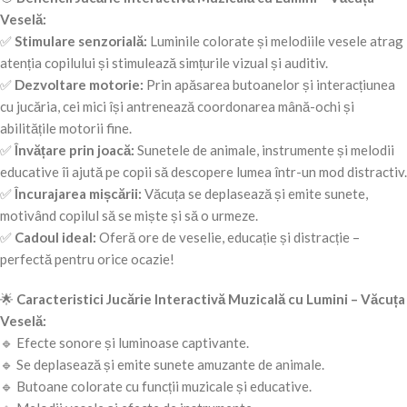
Veselă:
✅
Stimulare senzorială:
Luminile colorate și melodiile vesele atrag
atenția copilului și stimulează simțurile vizual și auditiv.
✅
Dezvoltare motorie:
Prin apăsarea butoanelor și interacțiunea
cu jucăria, cei mici își antrenează coordonarea mână-ochi și
abilitățile motorii fine.
✅
Învățare prin joacă:
Sunetele de animale, instrumente și melodii
educative îi ajută pe copii să descopere lumea într-un mod distractiv.
✅
Încurajarea mișcării:
Văcuța se deplasează și emite sunete,
motivând copilul să se miște și să o urmeze.
✅
Cadoul ideal:
Oferă ore de veselie, educație și distracție –
perfectă pentru orice ocazie!
🌟
Caracteristici Jucărie Interactivă Muzicală cu Lumini – Văcuța
Veselă:
🔹 Efecte sonore și luminoase captivante.
🔹 Se deplasează și emite sunete amuzante de animale.
🔹 Butoane colorate cu funcții muzicale și educative.