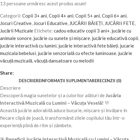
13
persoane urmăresc acest produs acum!
Categorii:
Copii 3+ ani
,
Copii 4+ ani
,
Copii 5+ ani
,
Copii 6+ ani
,
Jocuri Creative
,
Jocuri Educative
,
JUCĂRII BĂIEȚI
,
JUCĂRII FETE
,
Jucării Muzicale
Etichete:
cadou educativ copii 3 ani+
,
jucărie cu
animale sonore
,
jucărie cu sunete și mișcare
,
jucărie educativă copii
,
jucărie interactivă cu lumini
,
jucărie interactivă fete băieți
,
jucarie
muzicala bebelusi
,
jucărie senzorială cu efecte luminoase
,
jucărie
văcuță muzicală
,
văcuță dansatoare cu melodii
Share:
DESCRIERE
INFORMAȚII SUPLIMENTARE
RECENZII (0)
Descriere
Descoperă magia sunetelor și a culorilor alături de
Jucăria
Interactivă Muzicală cu Lumini – Văcuța Veselă!
💛
Această jucărie adorabilă aduce bucurie, mișcare și învățare în
fiecare clipă de joacă, transformând zilele copilului tău într-o
experiență plină de ritm și zâmbete.
🎯
Beneficii Jucărie Interactivă Muzicală cu Lumini – Văcuța