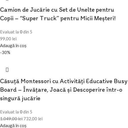
Camion de Jucărie cu Set de Unelte pentru
Copii – “Super Truck” pentru Micii Meșteri!
Evaluat la
0
din 5
99,00
lei
Adaugă în coș
-30%
Căsuță Montessori cu Activități Educative Busy
Board – Învățare, Joacă și Descoperire într-o
singură jucărie
Evaluat la
0
din 5
1.049,00
lei
732,00
lei
Adaugă în coș