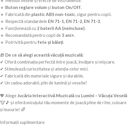
🔹 Melodii vesele și efecte de instrumente.
🔹
Buton reglare volum
și
buton On/Off
.
🔹 Fabricată din
plastic ABS non-toxic
, sigur pentru copii.
🔹 Respectă standardele
EN 71-1, EN 71-2, EN 71-3
.
🔹 Funcționează cu
2 baterii AA (neincluse)
.
🔹 Recomandată pentru copii de
3 ani+
.
🔹 Potrivită pentru
fete și băieți
.
🎁
De ce să alegi această văcuță muzicală:
✔ Oferă combinația perfectă între joacă, învățare și mișcare.
✔ Stimulează curiozitatea și atenția celor mici.
✔ Fabricată din materiale sigure și durabile.
✔ Un cadou adorabil, plin de lumină și veselie!
💖 Alege
Jucăria Interactivă Muzicală cu Lumini – Văcuța Veselă
🐮🎵 și oferă micuțului tău momente de joacă pline de ritm, culoare
și bucurie! 🌈
Informații suplimentare