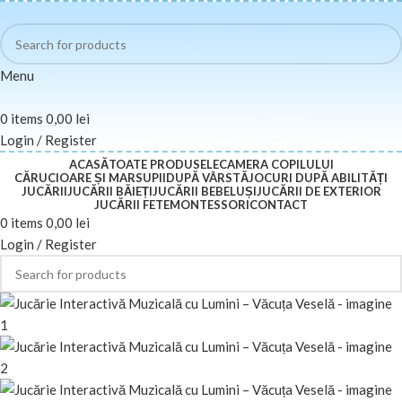
Menu
0
items
0,00
lei
Login / Register
ACASĂ
TOATE PRODUSELE
CAMERA COPILULUI
CĂRUCIOARE ȘI MARSUPII
DUPĂ VÂRSTĂ
JOCURI DUPĂ ABILITĂȚI
JUCĂRII
JUCĂRII BĂIEȚI
JUCĂRII BEBELUȘI
JUCĂRII DE EXTERIOR
JUCĂRII FETE
MONTESSORI
CONTACT
0
items
0,00
lei
Login / Register