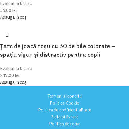
Evaluat la
0
din 5
56,00
lei
Adaugă în coș
Țarc de joacă roșu cu 30 de bile colorate –
spațiu sigur și distractiv pentru copii
Evaluat la
0
din 5
249,00
lei
Adaugă în coș
Termeni si conditii
Politica Cookie
Poltiica de confidentialitate
Plata și livrare
Politica de retur