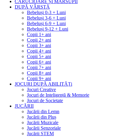
CĂRUCIOARE ȘI MARSUPII
DUPĂ VÂRSTĂ
Bebeluși 0-3 + Luni
Bebeluși 3-6 + Luni
Bebeluși 6-9 + Luni
Bebeluși 9-12 + Luni
Copii 1+ ani
Copii 2+ ani
Copii 3+ ani
Copii 4+ ani
Copii 5+ ani
Copii 6+ ani
Copii 7+ ani
Copii 8+ ani
Copii 9+ ani
JOCURI DUPĂ ABILITĂȚi
Jocuri Creative
Jocuri de Inteligență & Memorie
Jocuri de Societate
JUCĂRII
Jucării din Lemn
Jucării din Pluș
Jucării Muzicale
Jucării Senzoriale
Jucării STEM