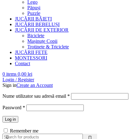
Lego
Păpuși
Puzzle
JUCĂRII BĂIEȚI
JUCĂRII BEBELUȘI
JUCĂRII DE EXTERIOR
Biciclete
Mașinuțe Copii
Trotinete & Triciclete
JUCĂRII FETE
MONTESSORI
Contact
0
items
0,00
lei
Login / Register
Sign in
Create an Account
Nume utilizator sau adresă email
*
Password
*
Log in
Remember me