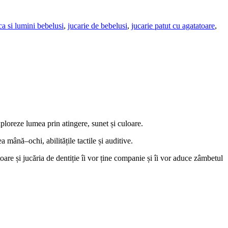
ca si lumini bebelusi
,
jucarie de bebelusi
,
jucarie patut cu agatatoare
,
xploreze lumea prin atingere, sunet și culoare.
 mână–ochi, abilitățile tactile și auditive.
itoare și jucăria de dentiție îi vor ține companie și îi vor aduce zâmbetul