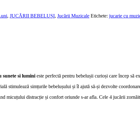
Luni
,
JUCĂRII BEBELUȘI
,
Jucării Muzicale
Etichete:
jucarie cu muzi
u sunete si lumini
este perfectă pentru bebelușii curioși care încep să e
ială stimulează simțurile bebelușului și îl ajută să-și dezvolte coordonarea
ind micuțului distracție și confort oriunde s-ar afla. Cele 4 jucării zornă