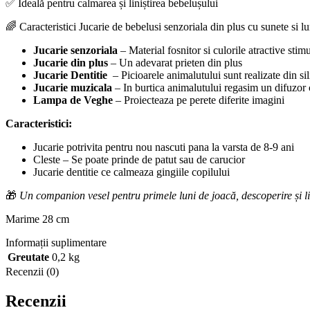
✅ Ideală pentru calmarea și liniștirea bebelușului
🌈 Caracteristici Jucarie de bebelusi senzoriala din plus cu sunete si 
Jucarie senzoriala
– Material fosnitor si culorile atractive stim
Jucarie din plus
– Un adevarat prieten din plus
Jucarie Dentitie
– Picioarele animalutului sunt realizate din sil
Jucarie muzicala
– In burtica animalutului regasim un difuzor
Lampa de Veghe
– Proiecteaza pe perete diferite imagini
Caracteristici:
Jucarie potrivita pentru nou nascuti pana la varsta de 8-9 ani
Cleste – Se poate prinde de patut sau de carucior
Jucarie dentitie ce calmeaza gingiile copilului
🎁
Un companion vesel pentru primele luni de joacă, descoperire și li
Marime 28 cm
Informații suplimentare
Greutate
0,2 kg
Recenzii (0)
Recenzii