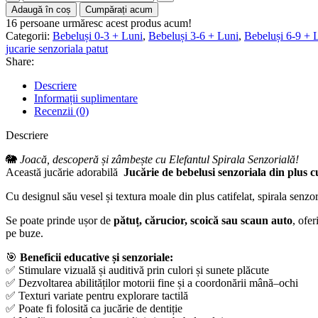
Adaugă în coș
Cumpărați acum
16
persoane urmăresc acest produs acum!
Categorii:
Bebeluși 0-3 + Luni
,
Bebeluși 3-6 + Luni
,
Bebeluși 6-9 + 
jucarie senzoriala patut
Share:
Descriere
Informații suplimentare
Recenzii (0)
Descriere
🐘
Joacă, descoperă și zâmbește cu Elefantul Spirala Senzorială!
Această jucărie adorabilă
Jucărie de bebelusi senzoriala din plus c
Cu designul său vesel și textura moale din plus catifelat, spirala senzor
Se poate prinde ușor de
pătuț, cărucior, scoică sau scaun auto
, ofer
pe buze.
🎯
Beneficii educative și senzoriale:
✅ Stimulare vizuală și auditivă prin culori și sunete plăcute
✅ Dezvoltarea abilităților motorii fine și a coordonării mână–ochi
✅ Texturi variate pentru explorare tactilă
✅ Poate fi folosită ca jucărie de dentiție