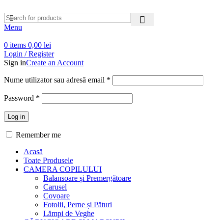
Menu
0
items
0,00
lei
Login / Register
Sign in
Create an Account
Nume utilizator sau adresă email
*
Password
*
Log in
Remember me
Acasă
Toate Produsele
CAMERA COPILULUI
Balansoare și Premergătoare
Carusel
Covoare
Fotolii, Perne și Pături
Lămpi de Veghe