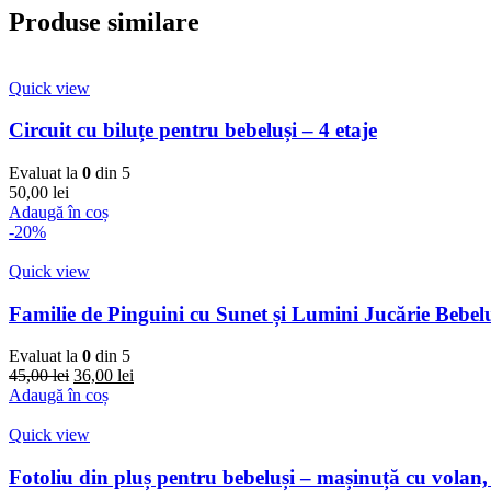
Produse similare
Quick view
Circuit cu biluțe pentru bebeluși – 4 etaje
Evaluat la
0
din 5
50,00
lei
Adaugă în coș
-20%
Quick view
Familie de Pinguini cu Sunet și Lumini Jucărie Bebel
Evaluat la
0
din 5
45,00
lei
36,00
lei
Adaugă în coș
Quick view
Fotoliu din pluș pentru bebeluși – mașinuță cu volan,