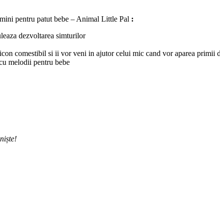
lumini pentru patut bebe – Animal Little Pal
:
uleaza dezvoltarea simturilor
icon comestibil si ii vor veni in ajutor celui mic cand vor aparea primii d
 cu melodii pentru bebe
niște!