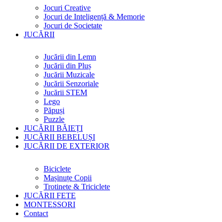
Jocuri Creative
Jocuri de Inteligență & Memorie
Jocuri de Societate
JUCĂRII
Jucării din Lemn
Jucării din Pluș
Jucării Muzicale
Jucării Senzoriale
Jucării STEM
Lego
Păpuși
Puzzle
JUCĂRII BĂIEȚI
JUCĂRII BEBELUȘI
JUCĂRII DE EXTERIOR
Biciclete
Mașinuțe Copii
Trotinete & Triciclete
JUCĂRII FETE
MONTESSORI
Contact