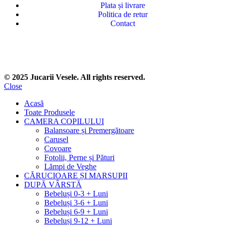
Plata și livrare
Politica de retur
Contact
© 2025 Jucarii Vesele. All rights reserved.
Close
Acasă
Toate Produsele
CAMERA COPILULUI
Balansoare și Premergătoare
Carusel
Covoare
Fotolii, Perne și Pături
Lămpi de Veghe
CĂRUCIOARE ȘI MARSUPII
DUPĂ VÂRSTĂ
Bebeluși 0-3 + Luni
Bebeluși 3-6 + Luni
Bebeluși 6-9 + Luni
Bebeluși 9-12 + Luni