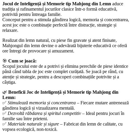
Jocul de Inteligență și Memorie tip Mahjong din Lemn
aduce
tradiția și rafinamentul jocurilor clasice într-o formă educativă,
potrivită pentru întreaga familie.
Conceput pentru a stimula gândirea logică, memoria și concentrarea,
acest joc este o combinație perfectă între distracție, strategie și
relaxare.
Realizat din lemn natural, cu piese fin gravate și atent finisate,
Mahjongul din lemn devine o adevărată bijuterie educativă ce oferă
ore întregi de provocare și amuzament.
🎯
Cum se joacă:
Scopul jocului este de a potrivi și elimina perechile de piese identice
până când tabla de joc este complet curățată. Se joacă pe rând, cu
atenție și strategie, pentru a descoperi combinațiile potrivite și a
câștiga.
🌿
Beneficii Joc de Inteligență și Memorie tip Mahjong din
Lemn:
✅
Stimulează memoria și concentrarea
– Fiecare mutare antrenează
gândirea logică și vizualizarea mentală.
✅
Dezvoltă răbdarea și spiritul competitiv
– Ideal pentru jocuri în
familie sau între prieteni.
✅
Materiale naturale și sigure
– Fabricat din lemn de calitate, cu
vopsea ecologică, non-toxică.