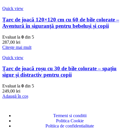
Quick view
Țarc de joacă 120×120 cm cu 60 de bile colorate –
Aventură în siguranță pentru bebeluși și copii
Evaluat la
0
din 5
287,00
lei
Citește mai mult
Quick view
Țarc de joacă roșu cu 30 de bile colorate – spațiu
sigur și distractiv pentru copii
Evaluat la
0
din 5
249,00
lei
Adaugă în coș
Termeni si conditii
Politica Cookie
Poltiica de confidentialitate