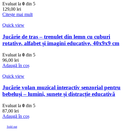
Evaluat la
0
din 5
129,00
lei
Citește mai mult
Quick view
Jucărie de tras – trenulet din lemn cu cuburi
rotative, alfabet și imagini educative, 40x9x9 cm
Evaluat la
0
din 5
96,00
lei
Adaugă în coș
Quick view
Jucărie volan muzical interactiv senzorial pentru
bebeluși – lumini, sunete și distracție educativă
Evaluat la
0
din 5
87,00
lei
Adaugă în coș
Sold out