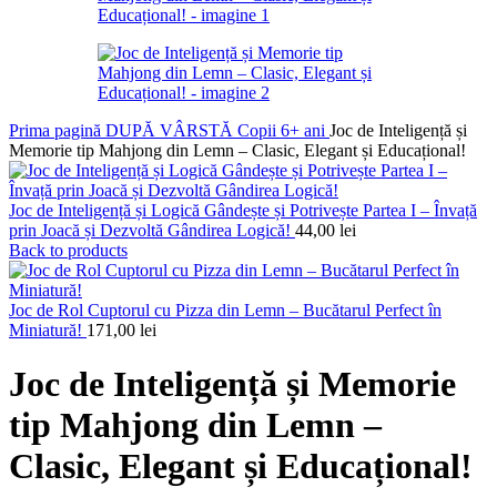
Prima pagină
DUPĂ VÂRSTĂ
Copii 6+ ani
Joc de Inteligență și
Memorie tip Mahjong din Lemn – Clasic, Elegant și Educațional!
Joc de Inteligență și Logică Gândește și Potrivește Partea I – Învață
prin Joacă și Dezvoltă Gândirea Logică!
44,00
lei
Back to products
Joc de Rol Cuptorul cu Pizza din Lemn – Bucătarul Perfect în
Miniatură!
171,00
lei
Joc de Inteligență și Memorie
tip Mahjong din Lemn –
Clasic, Elegant și Educațional!