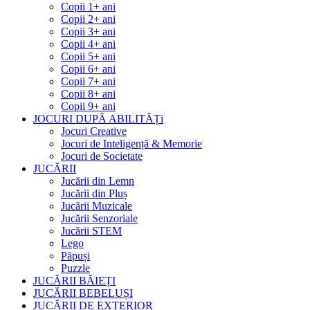
Copii 1+ ani
Copii 2+ ani
Copii 3+ ani
Copii 4+ ani
Copii 5+ ani
Copii 6+ ani
Copii 7+ ani
Copii 8+ ani
Copii 9+ ani
JOCURI DUPĂ ABILITĂȚi
Jocuri Creative
Jocuri de Inteligență & Memorie
Jocuri de Societate
JUCĂRII
Jucării din Lemn
Jucării din Pluș
Jucării Muzicale
Jucării Senzoriale
Jucării STEM
Lego
Păpuși
Puzzle
JUCĂRII BĂIEȚI
JUCĂRII BEBELUȘI
JUCĂRII DE EXTERIOR