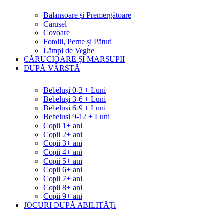
Balansoare și Premergătoare
Carusel
Covoare
Fotolii, Perne și Pături
Lămpi de Veghe
CĂRUCIOARE ȘI MARSUPII
DUPĂ VÂRSTĂ
Bebeluși 0-3 + Luni
Bebeluși 3-6 + Luni
Bebeluși 6-9 + Luni
Bebeluși 9-12 + Luni
Copii 1+ ani
Copii 2+ ani
Copii 3+ ani
Copii 4+ ani
Copii 5+ ani
Copii 6+ ani
Copii 7+ ani
Copii 8+ ani
Copii 9+ ani
JOCURI DUPĂ ABILITĂȚi