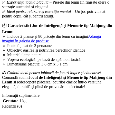
✅
Experiență tactilă plăcută
– Piesele din lemn fin finisate oferă o
senzație autentică și elegantă.
✅
Ideal pentru relaxare și exercițiu mental
– Un joc potrivit atât
pentru copii, cât și pentru adulți.
📦
Caracteristici Joc de Inteligență și Memorie tip Mahjong din
Lemn:
🔹 Include 2 planșe și 80 plăcuțe din lemn cu imagini
Adaugă
imagini în galeria de produse
🔹 Poate fi jucat de 2 persoane
🔹 Obiectiv: găsirea și potrivirea perechilor identice
🔹 Material: lemn natural
🔹 Vopsea ecologică, pe bază de apă, non-toxică
🔹 Dimensiune plăcuțe: 3,8 cm x 3,1 cm
🎁
Cadoul ideal pentru iubitorii de jocuri logice și educative!
Comandă acum
Jocul de Inteligență și Memorie tip Mahjong din
Lemn
și redescoperă plăcerea jocurilor clasice într-o versiune
elegantă, durabilă și plină de provocări intelectuale!
Informații suplimentare
Greutate
1 kg
Recenzii (0)