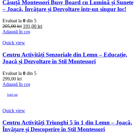
Căsuță Montessori Busy Board cu Lumină și Sunete
– Joacă, Învățare și Dezvoltare într-un singur loc!
Evaluat la
0
din 5
205,00
lei
191,00
lei
Adaugă în coș
Quick view
Centru Activități Senzoriale din Lemn – Educație,
Joacă și Dezvoltare în Stil Montessori
Evaluat la
0
din 5
299,00
lei
Adaugă în coș
Sold out
Quick view
Centru Activități Triunghi 5 în 1 din Lemn – Joacă,
Învățare și Descoperire în Stil Montessori