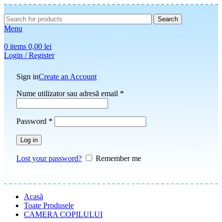
Search
Menu
0
items
0,00
lei
Login / Register
Sign in
Create an Account
Nume utilizator sau adresă email
*
Password
*
Log in
Lost your password?
Remember me
Acasă
Toate Produsele
CAMERA COPILULUI