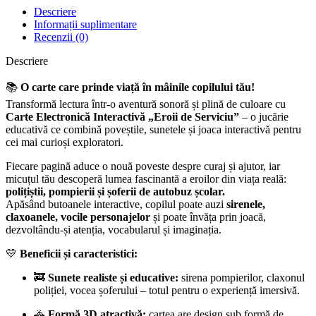
și
Descriere
Autobuz
Informații suplimentare
Școlar
Recenzii (0)
Descriere
📚
O carte care prinde viață în mâinile copilului tău!
Transformă lectura într-o aventură sonoră și plină de culoare cu
Carte Electronică Interactivă „Eroii de Serviciu”
– o jucărie
educativă ce combină poveștile, sunetele și joaca interactivă pentru
cei mai curioși exploratori.
Fiecare pagină aduce o nouă poveste despre curaj și ajutor, iar
micuțul tău descoperă lumea fascinantă a eroilor din viața reală:
polițiștii, pompierii și șoferii de autobuz școlar.
Apăsând butoanele interactive, copilul poate auzi
sirenele,
claxoanele, vocile personajelor
și poate învăța prin joacă,
dezvoltându-și atenția, vocabularul și imaginația.
💛
Beneficii și caracteristici:
🚒
Sunete realiste și educative:
sirena pompierilor, claxonul
poliției, vocea șoferului – totul pentru o experiență imersivă.
🚓
Formă 3D atractivă:
cartea are design sub formă de