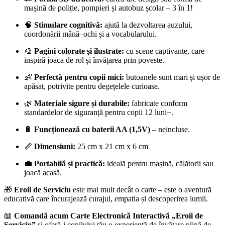
mașină de poliție, pompieri și autobuz școlar – 3 în 1!
🧠
Stimulare cognitivă:
ajută la dezvoltarea auzului,
coordonării mână–ochi și a vocabularului.
🎨
Pagini colorate și ilustrate:
cu scene captivante, care
inspiră joaca de rol și învățarea prin poveste.
👶
Perfectă pentru copii mici:
butoanele sunt mari și ușor de
apăsat, potrivite pentru degețelele curioase.
🌿
Materiale sigure și durabile:
fabricate conform
standardelor de siguranță pentru copii 12 luni+.
🔋
Funcționează cu baterii AA (1,5V)
– neincluse.
📏
Dimensiuni:
25 cm x 21 cm x 6 cm
💼
Portabilă și practică:
ideală pentru mașină, călătorii sau
joacă acasă.
🎁
Eroii de Serviciu
este mai mult decât o carte – este o aventură
educativă care încurajează curajul, empatia și descoperirea lumii.
📖
Comandă acum Carte Electronică Interactivă „Eroii de
Serviciu”
și oferă-i copilului tău o experiență de învățare plină de