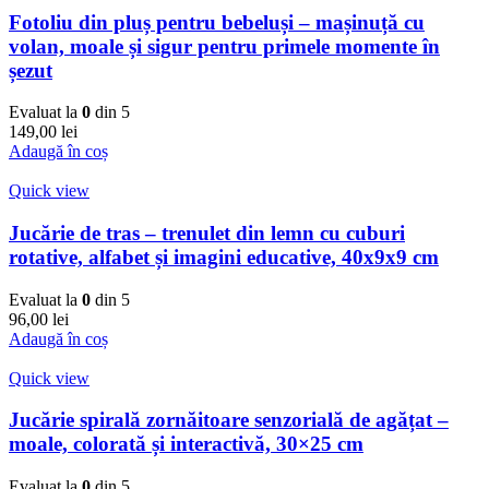
Fotoliu din pluș pentru bebeluși – mașinuță cu
volan, moale și sigur pentru primele momente în
șezut
Evaluat la
0
din 5
149,00
lei
Adaugă în coș
Quick view
Jucărie de tras – trenulet din lemn cu cuburi
rotative, alfabet și imagini educative, 40x9x9 cm
Evaluat la
0
din 5
96,00
lei
Adaugă în coș
Quick view
Jucărie spirală zornăitoare senzorială de agățat –
moale, colorată și interactivă, 30×25 cm
Evaluat la
0
din 5