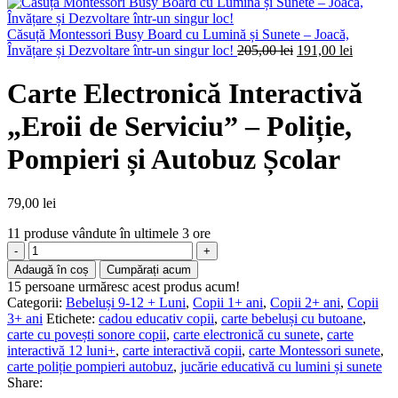
Căsuță Montessori Busy Board cu Lumină și Sunete – Joacă,
Prețul
Prețul
Învățare și Dezvoltare într-un singur loc!
205,00
lei
191,00
lei
inițial
curent
a
este:
Carte Electronică Interactivă
fost:
191,00 l
205,00 lei.
„Eroii de Serviciu” – Poliție,
Pompieri și Autobuz Școlar
79,00
lei
11
produse vândute în ultimele 3 ore
Cantitate
Carte
Adaugă în coș
Cumpărați acum
Electronică
15
persoane urmăresc acest produs acum!
Interactivă
Categorii:
Bebeluși 9-12 + Luni
,
Copii 1+ ani
,
Copii 2+ ani
,
Copii
„Eroii
3+ ani
Etichete:
cadou educativ copii
,
carte bebeluși cu butoane
,
de
carte cu povești sonore copii
,
carte electronică cu sunete
,
carte
Serviciu”
interactivă 12 luni+
,
carte interactivă copii
,
carte Montessori sunete
,
–
carte poliție pompieri autobuz
,
jucărie educativă cu lumini și sunete
Poliție,
Share:
Pompieri