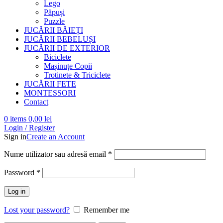
Lego
Păpuși
Puzzle
JUCĂRII BĂIEȚI
JUCĂRII BEBELUȘI
JUCĂRII DE EXTERIOR
Biciclete
Mașinuțe Copii
Trotinete & Triciclete
JUCĂRII FETE
MONTESSORI
Contact
0
items
0,00
lei
Login / Register
Sign in
Create an Account
Obligatoriu
Nume utilizator sau adresă email
*
Obligatoriu
Password
*
Log in
Lost your password?
Remember me