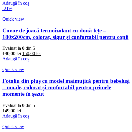
Adaugă în coș
-21%
Quick view
Covor de joacă termoizolant cu două fețe –
180x200cm, colorat, sigur și confortabil pentru copii
Evaluat la
0
din 5
Prețul
Prețul
190,00
lei
150,00
lei
inițial
curent
Adaugă în coș
a
este:
fost:
150,00 lei.
Quick view
190,00 lei.
Fotoliu din pluș cu model maimuțică pentru bebeluși
– moale, colorat și confortabil pentru primele
momente în șezut
Evaluat la
0
din 5
149,00
lei
Adaugă în coș
Quick view