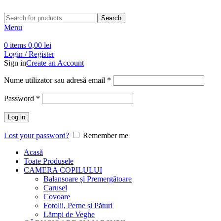
Search
Menu
0
items
0,00
lei
Login / Register
Sign in
Create an Account
Obligatoriu
Nume utilizator sau adresă email
*
Obligatoriu
Password
*
Log in
Lost your password?
Remember me
Acasă
Toate Produsele
CAMERA COPILULUI
Balansoare și Premergătoare
Carusel
Covoare
Fotolii, Perne și Pături
Lămpi de Veghe