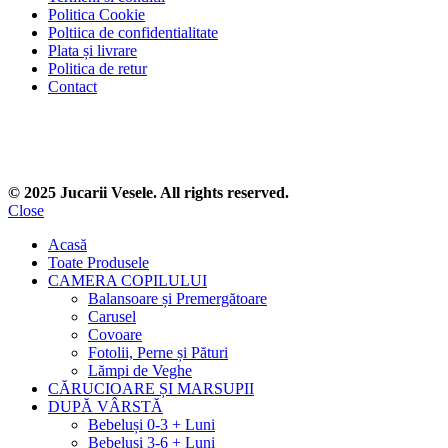
Politica Cookie
Poltiica de confidentialitate
Plata și livrare
Politica de retur
Contact
© 2025 Jucarii Vesele. All rights reserved.
Close
Acasă
Toate Produsele
CAMERA COPILULUI
Balansoare și Premergătoare
Carusel
Covoare
Fotolii, Perne și Pături
Lămpi de Veghe
CĂRUCIOARE ȘI MARSUPII
DUPĂ VÂRSTĂ
Bebeluși 0-3 + Luni
Bebeluși 3-6 + Luni