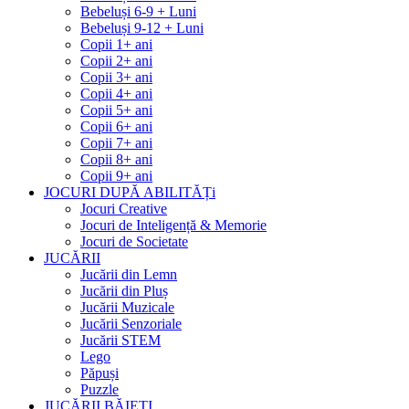
Bebeluși 6-9 + Luni
Bebeluși 9-12 + Luni
Copii 1+ ani
Copii 2+ ani
Copii 3+ ani
Copii 4+ ani
Copii 5+ ani
Copii 6+ ani
Copii 7+ ani
Copii 8+ ani
Copii 9+ ani
JOCURI DUPĂ ABILITĂȚi
Jocuri Creative
Jocuri de Inteligență & Memorie
Jocuri de Societate
JUCĂRII
Jucării din Lemn
Jucării din Pluș
Jucării Muzicale
Jucării Senzoriale
Jucării STEM
Lego
Păpuși
Puzzle
JUCĂRII BĂIEȚI