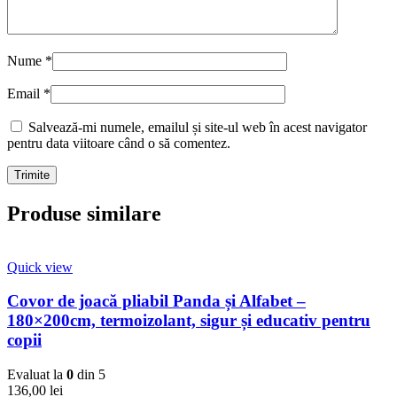
Nume
*
Email
*
Salvează-mi numele, emailul și site-ul web în acest navigator
pentru data viitoare când o să comentez.
Produse similare
Quick view
Covor de joacă pliabil Panda și Alfabet –
180×200cm, termoizolant, sigur și educativ pentru
copii
Evaluat la
0
din 5
136,00
lei