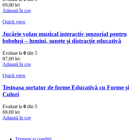
69,00
lei
Adaugă în coș
Quick view
Jucărie volan muzical interactiv senzorial pentru
bebeluși – lumini, sunete și distracție educativă
Evaluat la
0
din 5
87,00
lei
Adaugă în coș
Quick view
Testoasa sortator de forme Educativă cu Forme și
Culori
Evaluat la
0
din 5
69,00
lei
Adaugă în coș
Termeni si conditii