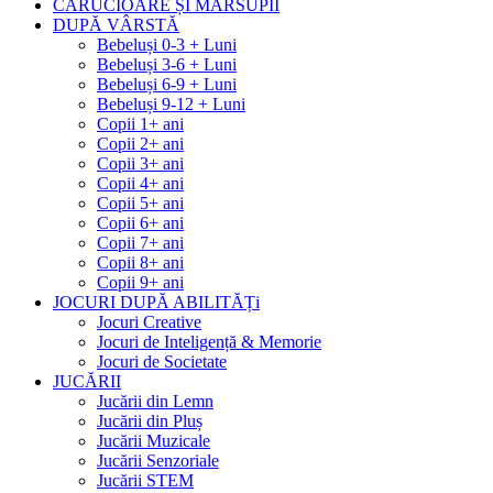
CĂRUCIOARE ȘI MARSUPII
DUPĂ VÂRSTĂ
Bebeluși 0-3 + Luni
Bebeluși 3-6 + Luni
Bebeluși 6-9 + Luni
Bebeluși 9-12 + Luni
Copii 1+ ani
Copii 2+ ani
Copii 3+ ani
Copii 4+ ani
Copii 5+ ani
Copii 6+ ani
Copii 7+ ani
Copii 8+ ani
Copii 9+ ani
JOCURI DUPĂ ABILITĂȚi
Jocuri Creative
Jocuri de Inteligență & Memorie
Jocuri de Societate
JUCĂRII
Jucării din Lemn
Jucării din Pluș
Jucării Muzicale
Jucării Senzoriale
Jucării STEM